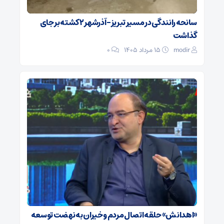
سانحه رانندگی در مسیر تبریز- آذرشهر ۲ کشته بر جای
گذاشت
modir
۱۵ مرداد ۱۴۰۵
0
«اهدانش» حلقه اتصال مردم و خیران به نهضت توسعه