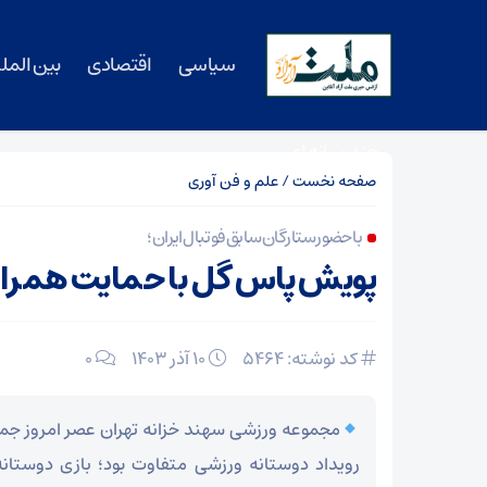
سیاسی
اقتصادی
بین المل
چندرسانه ای
صفحه نخست
/
علم و فن آوری
با حضور ستارگان سابق فوتبال ایران؛
پویش پاس گل با حمایت همراه 
کد نوشته: 5464
۱۰ آذر ۱۴۰۳
0
رویداد دوستانه ورزشی متفاوت بود؛ بازی دوستانه