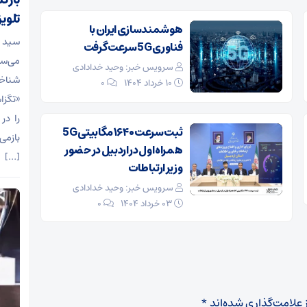
بازگ
تلوی
هوشمندسازی ایران با
سید م
فناوری 5G سرعت گرفت
می‌سا
سرویس خبر: وحید خدادادی
شناخت
۱۰ خرداد ۱۴۰۴
0
«تگزا
را در
ثبت سرعت ۱۶۴۰ مگابیتی 5G
بازمی
همراه اول در اردبیل در حضور
[…]
وزیر ارتباطات
سرویس خبر: وحید خدادادی
۰۳ خرداد ۱۴۰۴
0
 علامت‌گذاری شده‌اند
*