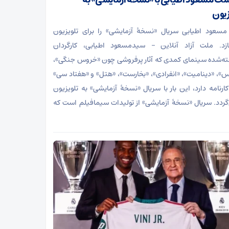
شت مسعود اطیابی با «نسخهٔ آزمایشی» به
زیون
سعود اطیابی سریال «نسخهٔ آزمایشی» را برای تلویزیون
زد. ملت آزاد آنلاین – سیدمسعود اطیابی، کارگردان
ه‌شده سینمای کمدی که آثار پرفروشی چون «خروس جنگی»،
س»، «دینامیت»، «انفرادی»، «بخارست»، «هتل» و «هفتاد سی»
 کارنامه دارد، این بار با سریال «نسخهٔ آزمایشی» به تلویزیون
‌گردد. سریال «نسخهٔ آزمایشی» از تولیدات سیمافیلم است که