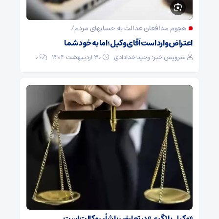
هجوم مدافعان عدالت به حسابهای مردم/
اعتراض وارد است آقای وکیل؛ اما به خود شما
سرویس خبر: وحید خدادادی
۳۰ اردیبهشت ۱۴۰۴
0
«وکیل‌ بلاگری» در تعارض با شأن وکالت است