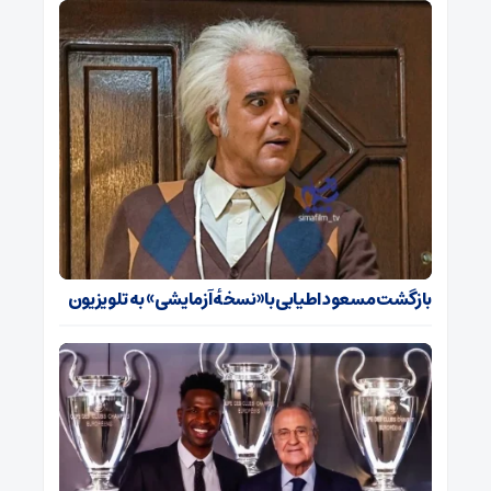
بازگشت مسعود اطیابی با «نسخهٔ آزمایشی» به تلویزیون