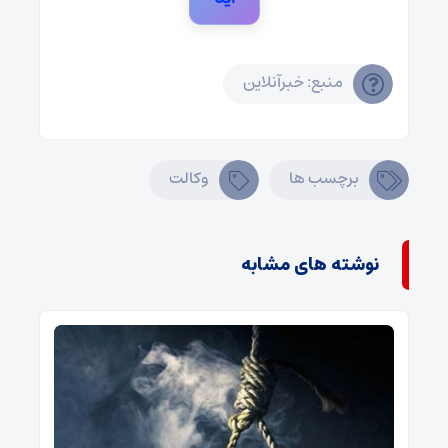
منبع: خبرآنلاین
برچسب ها
وکالت
نوشته های مشابه