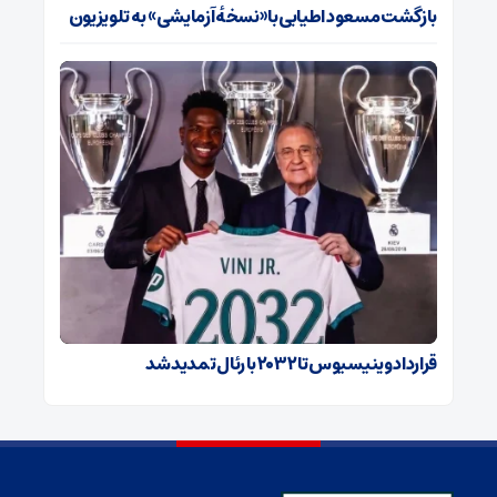
بازگشت مسعود اطیابی با «نسخهٔ آزمایشی» به تلویزیون
قرارداد وینیسیوس تا ۲۰۳۲ با رئال‌ تمدید شد