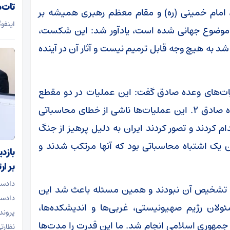
تات‌م
ش، امام خمینی (ره) و مقام معظم رهبری همیشه بر
اینفوگ
ن موضوع جهانی شده است، یادآور شد: این شکست،
د به هیچ وجه قابل ترمیم نیست و آثار آن در آینده
لیات‌های وعده صادق گفت: این عملیات در دو مقطع
انجام شد؛ نخست در فروردین ماه و سپس وعده صادق ۲. این عملیات‌ها ناشی از خطای محاسباتی
 کردند و تصور کردند ایران به دلیل پرهیز از جنگ
ک اشتباه محاسباتی بود که آنها مرتکب شدند و
بازد
بر ا
دادست
 به تشخیص آن نبودند و همین مسئله باعث شد این
دادسر
ولان رژیم صهیونیستی، غربی‌ها و اندیشکده‌ها،
پرونده
مهوری اسلامی انجام شد. ما این قدرت را مدت‌ها
نظارت