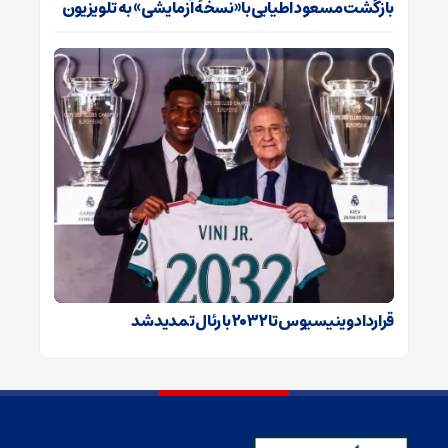
بازگشت مسعود اطیابی با «نسخهٔ آزمایشی» به تلویزیون
قرارداد وینیسیوس تا ۲۰۳۲ با رئال‌ تمدید شد