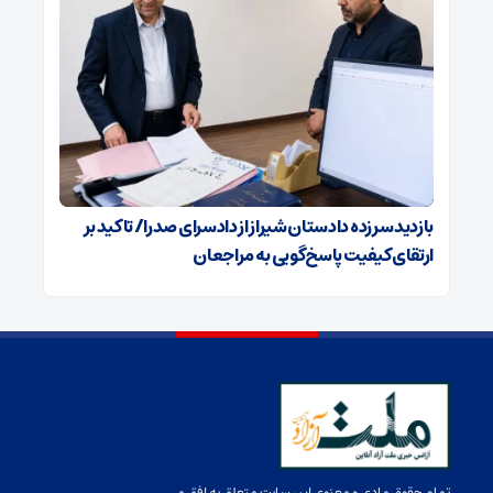
بازدید سرزده دادستان شیراز از دادسرای صدرا/ تاکید بر
ارتقای کیفیت پاسخ‌گویی به مراجعان
تمام حقوق مادی و معنوی این سایت متعلق به افق می