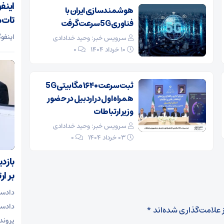
اینف
هوشمندسازی ایران با
تات‌م
فناوری 5G سرعت گرفت
اینفوگ
سرویس خبر: وحید خدادادی
۱۰ خرداد ۱۴۰۴
0
ثبت سرعت ۱۶۴۰ مگابیتی 5G
همراه اول در اردبیل در حضور
وزیر ارتباطات
سرویس خبر: وحید خدادادی
۰۳ خرداد ۱۴۰۴
0
بازد
بر ا
دادست
دادسر
 علامت‌گذاری شده‌اند
*
پرونده