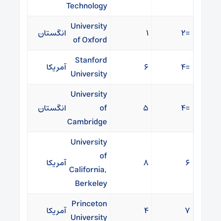
Technology
University
=۲
۱
انگستان
of Oxford
Stanford
=۴
۶
آمریکا
University
University
=۴
۵
of
انگستان
Cambridge
University
of
۶
۸
آمریکا
California,
Berkeley
Princeton
۷
۴
آمریکا
University