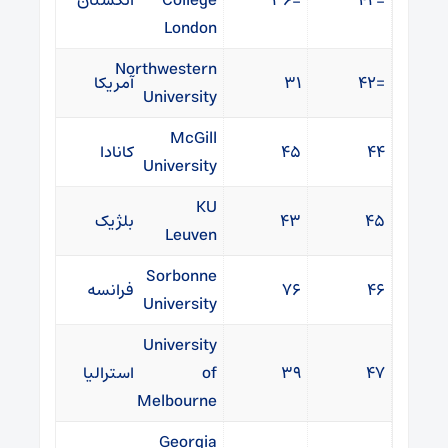
=۴۲
=۳۶
College
انگستان
London
Northwestern
=۴۲
۳۱
آمریکا
University
McGill
۴۴
۴۵
کانادا
University
KU
۴۵
۴۳
بلژیک
Leuven
Sorbonne
۴۶
۷۶
فرانسه
University
University
۴۷
۳۹
of
استرالیا
Melbourne
Georgia