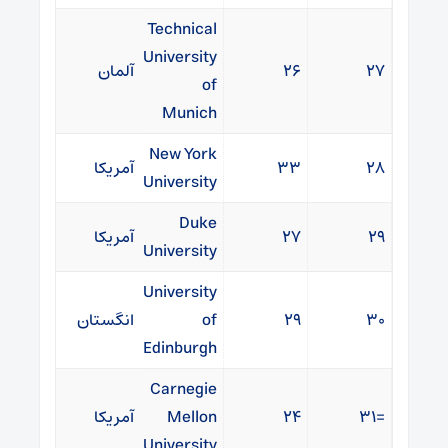
Technical
University
۲۷
۲۶
آلمان
of
Munich
New York
۲۸
۳۳
آمریکا
University
Duke
۲۹
۲۷
آمریکا
University
University
۳۰
۲۹
of
انگستان
Edinburgh
Carnegie
=۳۱
۲۴
Mellon
آمریکا
University