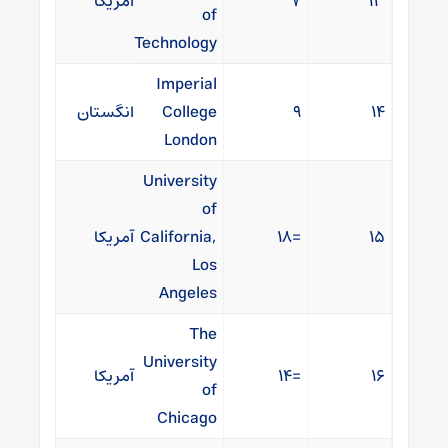
۱۳
۷
آمریکا
of
Technology
Imperial
۱۴
۹
College
انگستان
London
University
of
۱۵
=۱۸
California,
آمریکا
Los
Angeles
The
University
۱۶
=۱۴
آمریکا
of
Chicago