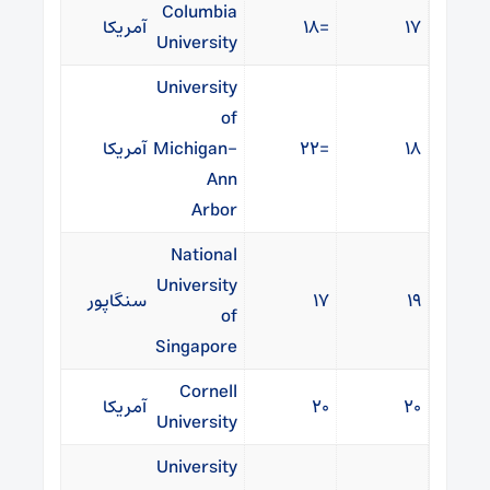
Columbia
۱۷
=۱۸
آمریکا
University
University
of
۱۸
=۲۲
Michigan-
آمریکا
Ann
Arbor
National
University
۱۹
۱۷
سنگاپور
of
Singapore
Cornell
۲۰
۲۰
آمریکا
University
University