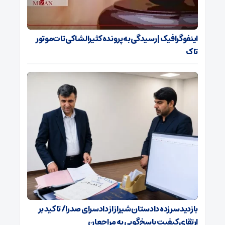
اینفوگرافیک | رسیدگی به پرونده کثیرالشاکی تات‌موتور
تاک
بازدید سرزده دادستان شیراز از دادسرای صدرا/ تاکید بر
ارتقای کیفیت پاسخ‌گویی به مراجعان