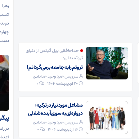
زهرا 
کسب عن
دونده 
چهارد
دست ب
خداحافظی بیل گیتس از دنیای
ثروتمندان؛
ثروتم را به جامعه برمی‌گردانم!
سرویس خبر: وحید خدادادی
۲۰ اردیبهشت ۱۴۰۴
0
مشاغل مورد نیاز در ترکیه؛
دروازه‌ای به سوی آینده شغلی
پیگی
سرویس خبر: وحید خدادادی
در را
۱۶ اردیبهشت ۱۴۰۴
0
اعتیا