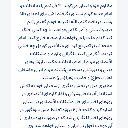
مظلوم غزه و لبنان می‌گوید: 3 فرزندم را به انقلاب و
امام هدیه کردم سندی نگرفتم الان برای اهدای طلا
رسید دریافت کنم، الله اکبر به خودم گفتم رژیم
صهیونیستی و آمریکا می‌خواهند با چه کسی جنگ
کند کدام ملت را می‌خواهند از صحنه خارج کند.
امام
جمعه تبریز تصریح کرد: ای منافقین کوردل چه خیالی
کردید، فکر می کنید با گرانی و تورم و مشکلات
اقتصادی مردم از امام، انقلاب، مکتب، ارزش‌های
دینی و دین‌شان دست می‌کشند مردم ایران عاشقان
اهل بیت(ع) و حضرت زهرا (س) هستند.
مطهری‌اصل در بخش دیگری از سخنان خود به تلاش
استاندار آذربایجان‌شرقی و آغاز کارهای اقتصادی در
روزهای اخیر برای حل مشکلات اقتصادی در استان
اشاره کرد و گفت: فاز 4 پروژه تغلیط مس سونگون در
روزهای اخیر کلنگ‌زنی شد که در صورت بهره‌برداری از
آن موجب تحول در ایران و استان خواهد شد.
وی