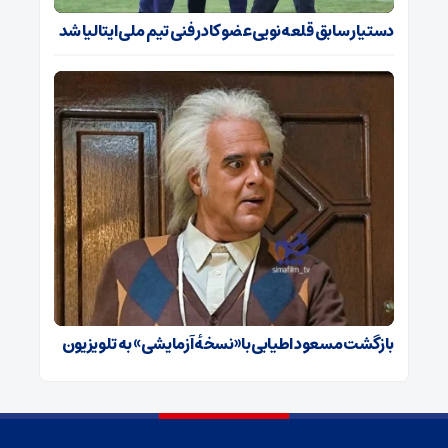
دستیار سابق قلعه‌نویی عضو کادر فنی تیم ملی ایتالیا شد
بازگشت مسعود اطیابی با «نسخهٔ آزمایشی» به تلویزیون