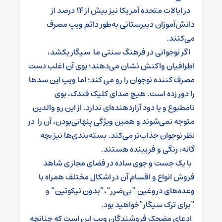
در ایالات متحده آمریکا نیز بیش از ۱۴ درصد از
دانش‌آموزان دبیرستانی به‌طور دائم ویپ مصرف
می‌کنند.
اگر نوجوانی در فرهنگ سنتی ما سیگار بکشد،
اطرافیان واکنش نشان می‌دهند؛ بوی آن اغلب دست
مصرف کننده نوجوان را رو می‌ کند؛ اما ویپ این سدها
را دور زده است. هیچ صدای کلیک فندک، بوی
نامطبوع و یا دود آزاردهنده‌ای ندارد. از این رو والدین
متوجه نمی‌شوند و همین ویژگی پنهانی‌بودن، آن را در
نظر نوجوان جذاب‌تر می‌کند. بسته‌بندی‌ها نیز بچه
گانه، رنگی و فریبنده هستند.
با یک جست و جوی ساده در فضای مجازی شاهد
فروش انواع و اقسام آن در اشکال مختلف همراه با
وعده‌های دروغین “بی‌ضرر”،”بدون نیکوتین” و
“برای ترک سیگار”خواهید بود.
ادعای مضحک فروشندگان ویپ این است که چنانچه