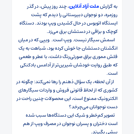
به گزارش
ملت آزاد آنلاین
، چند روز پیش، در گذر
روزمره، دو نوجوان دبیرستانی را دیدم که پشت
ایستگاه اتوبوس در حال کشیدن ویپ بودند. دستگاه‌
کوچک و براقی در دستشان برق می‌زد.
اسمش سیگار نیست. ویپ است. ویپی که در میان
انگشتان دستشان جا خوش کرده بود، شباهت به یک
فلش مموری براق صورتی‌رنگ داشت، با عطر و طعمی
که طبق روایت خودشان شیرین‌تر از آدامس بادکنکی
است.
از آن لحظه، یک سؤال ذهنم را رها نمی‌کند: چگونه در
کشوری که از لحاظ قانونی فروش و واردات سیگارهای
الکترونیک ممنوع است، این محصولات ‌چنین راحت در
دست نوجوانان می‌چرخد؟
تصویر کم‌خطر و شیک این دستگاه‌ها سبب شده
است دختران و پسران نوجوان در مصرف ویپ از هم
پیشی بگیرند.