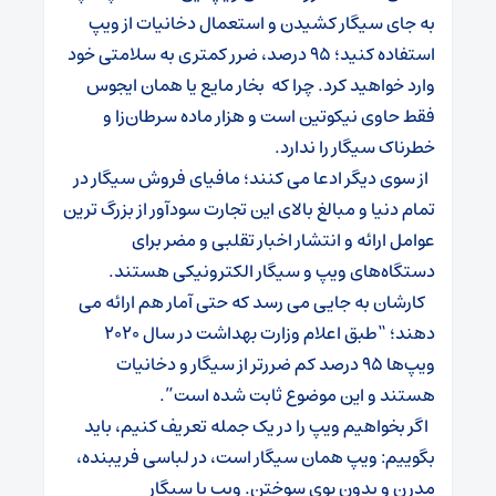
به جای سیگار کشیدن و استعمال دخانیات از ویپ
استفاده کنید؛ ۹۵ درصد، ضرر کمتری به سلامتی خود
وارد خواهید کرد. چرا که بخار مایع یا همان ایجوس
فقط حاوی نیکوتین است و هزار ماده سرطان‌زا و
خطرناک سیگار را ندارد.
از سوی دیگر ادعا می کنند؛ مافیای فروش سیگار در
تمام دنیا و مبالغ بالای این تجارت سودآور از بزرگ ترین
عوامل ارائه و انتشار اخبار تقلبی و مضر برای
دستگاه‌های ویپ و سیگار الکترونیکی هستند.
کارشان به جایی می رسد که حتی آمار هم ارائه می
دهند؛ “طبق اعلام وزارت بهداشت در سال ۲۰۲۰
ویپ‌ها ۹۵ درصد کم ضررتر از سیگار و دخانیات
هستند و این موضوع ثابت شده است”.
اگر بخواهیم ویپ را در یک جمله تعریف کنیم، باید
بگوییم: ویپ همان سیگار است، در لباسی فریبنده،
مدرن و بدون بوی سوختن. ویپ یا سیگار