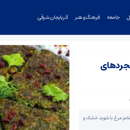
ل
جامعه
فرهنگ و هنر
آذربایجان شرقی
مجردهای
ب تخم مرغ با شوید خشک و