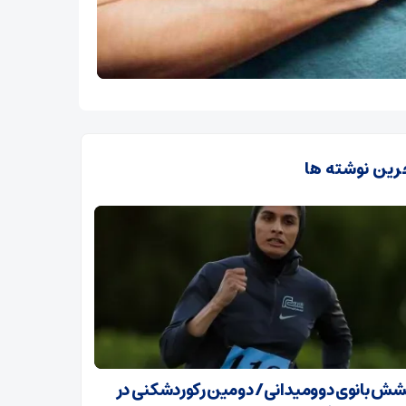
رین نوشته ها
ش بانوی دوومیدانی/ دومین رکوردشکنی در