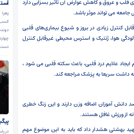
ای قلب و عروق و کاهش عوارض آن تاثیر بسزایی دارد
آستا
جامعه می تواند موثر باشد.
زهرا 
کسب عن
قابل کنترل زیادی در بروز و شیوع بیماری‌های قلبی
دونده 
ودگی هوا، ژنتیک و استرس محیطی غیرقابل کنترل
چهارد
دست ب
م ایجاد علایم درد قلبی، باعث سکته قلبی می شود ،
نه داشت سریعا به پزشک مراجعه کند.
ه اسلامی، در سنین مدرسه حدود ۴۰ درصد دانش آموزان اضافه وزن دارند و این زنگ خطری
انه از ورزش غافل هستند.
پیگی
د بهشتی هشدار داد که باید به این موضوع مهم
در را