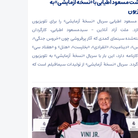
شت مسعود اطیابی با «نسخهٔ آزمایشی» به
زیون
سعود اطیابی سریال «نسخهٔ آزمایشی» را برای تلویزیون
زد. ملت آزاد آنلاین – سیدمسعود اطیابی، کارگردان
ه‌شده سینمای کمدی که آثار پرفروشی چون «خروس جنگی»،
س»، «دینامیت»، «انفرادی»، «بخارست»، «هتل» و «هفتاد سی»
 کارنامه دارد، این بار با سریال «نسخهٔ آزمایشی» به تلویزیون
‌گردد. سریال «نسخهٔ آزمایشی» از تولیدات سیمافیلم است که