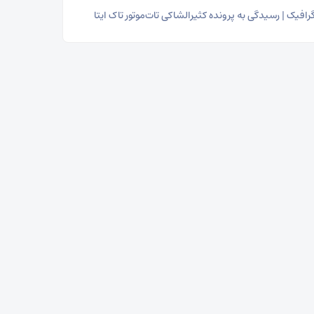
رافیک | رسیدگی به پرونده کثیرالشاکی تات‌موتور تاک ایتا