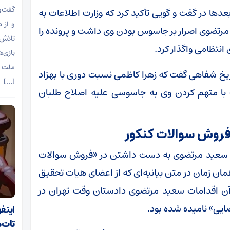
گفت‌و
ها در گفت و گویی تأکید کرد که وزارت اطلاعات به
و از 
رتضوی اصرار بر جاسوس بودن وی داشت و پرونده را
تلاش 
انتظامی واگذار کرد.
بازی‌
ملت آ
یخ شفاهی گفت که زهرا کاظمی نسبت دوری با بهزاد
[…]
ا متهم کردن وی به جاسوسی علیه اصلاح طلبان
روش سوالات کنکور
ه سعید مرتضوی به دست داشتن در «فروش سوالات
ال ۱۳۸۲» متهم شد. در همان زمان در متن بیانیه‌ای که از اعضای هیات تحقیق
آن اقدامات سعید مرتضوی دادستان وقت تهران در
ایی» نامیده شده بود.
اینف
تات‌م