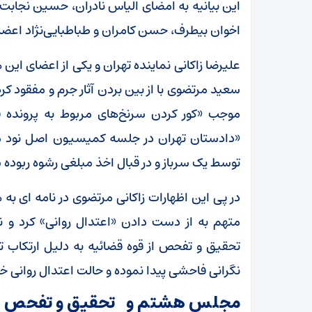
این بیانیه به امضای الیاس نادران، حسین نجابت، 
اخوان بیطرف، حسن کامران و طباطبایی‌نژاد اعض
علیرضا زاکانی نماینده تهران و یکی از اعضای ای
سعید مرتضوی با از بین بردن آثار جرم و مفقود ک
موجب «کور کردن سرنخ‌های مربوط به پرونده 
توسط یک سرباز و در قبال اخذ مبلغی رشوه ربوده 
در پی این اظهارات زاکانی مرتضوی در نامه ای ب
متهم به از دست دادن «اعتدال روانی» کرد و ن
تحقیق و تفحص از قوه‌ قضائیه به‌ دلیل ارتکاب 
نگرانی فاحشی پیدا نموده و حالت اعتدال روانی خو
مجلس هشتم و تحقيق و تفحص از م