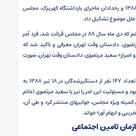
بعد از انتخابات پرماجرای ریاست جمهوری سال ۱۳۸۸ و رخدادان ماجرای بازداشتگاه کهریزک، مجلس
 علل موضوع تشکیل داد.
بر اساس گزارش کمیته حقیقت یاب مجلس هشتم که دی ماه سال ۸۸ در مجلس قرائت شد، فرد آمر
رتضوی، دادستان وقت تهران معرفی و تاکید شد که
کهریزک با «دستور و اصرار» سعید مرتضوی، دادستان وقت تهران، صورت
کمیته ویژه مجلس هشتم در این گزارش اعزام تعداد ١۴٧ نفر از دستگیرشدگان در ۱۸ تیر ۱۳۸۸ به
 بود و مسئولیت این امر را نیز با سعید مرتضوی اعلام
ش کمیته ویژه مجلس، جوابیهای منتشر کرد و طی آن،
یبی و ابهام آور» خواند.
مان تامین اجتماعی