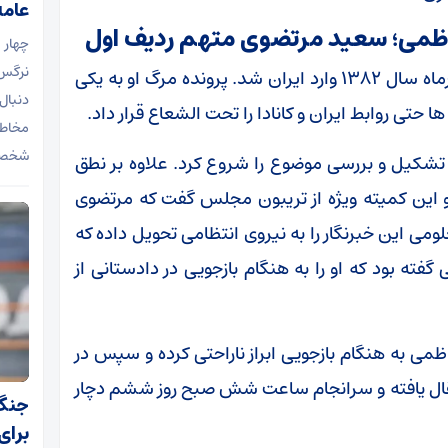
عامه
ظمی؛ سعید مرتضوی متهم ردیف اول
چهار 
نرگس 
زهرا کاظمی، خبرنگار ایرانی تبار مقیم کانادا، در تیرماه سال ۱۳۸۲ وارد ایران شد. پرونده مرگ او به یکی
دنبال
ا حتی روابط ایران و کانادا را تحت الشعاع قرار داد.
مخاطب
شخصیت
شکیل و بررسی موضوع را شروع کرد. علاوه بر نطق
ن کمیته ویژه از تریبون مجلس گفت که مرتضوی
لومی این خبرنگار را به نیروی انتظامی تحویل داده که
گفته بود که او را به هنگام بازجویی در دادستانی از
 به هنگام بازجویی ابراز ناراحتی کرده و سپس در
تقال یافته و سرانجام ساعت شش صبح روز ششم دچار
برای