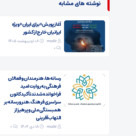
نوشته های مشابه
آغاز پویش «برای ایران» ویژه
ایرانیان خارج از کشور
modir
۰۸ اردیبهشت ۱۴۰۵
0
رسانه‌ها، هنرمندان و فعالان
فرهنگی به روایت امید
فراخوانده شدند تأکید کانون
سراسری فرهنگ، هنر و رسانه بر
همبستگی ملی و پرهیز از
التهاب‌آفرینی
modir
۱۸ دی ۱۴۰۴
0