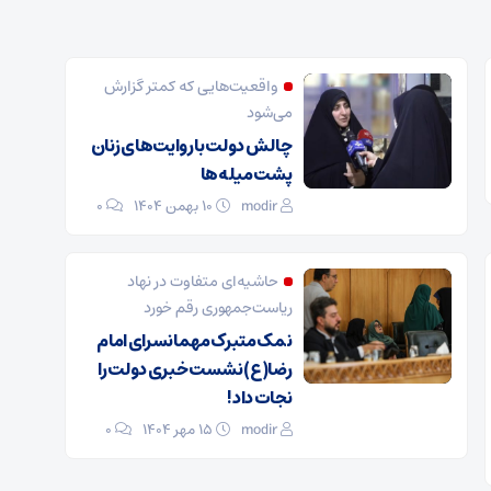
واقعیت‌هایی که کمتر گزارش
می‌شود
چالش دولت با روایت‌های زنان
پشت میله‌ها
modir
۱۰ بهمن ۱۴۰۴
0
حاشیه‌ای متفاوت در نهاد
ریاست‌جمهوری رقم خورد
نمک متبرک مهمانسرای امام
رضا(ع) نشست خبری دولت را
نجات داد!
modir
۱۵ مهر ۱۴۰۴
0