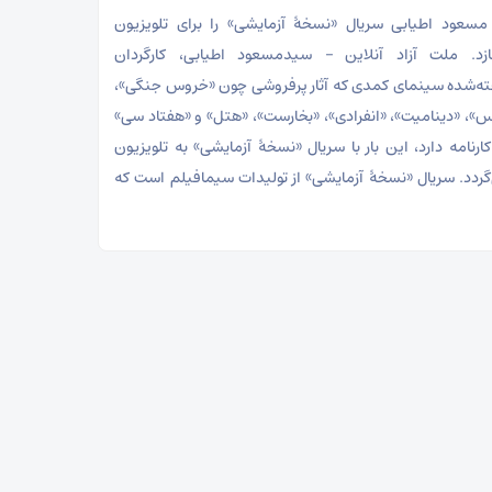
سعود اطیابی سریال «نسخهٔ آزمایشی» را برای تلویزیون
زد. ملت آزاد آنلاین – سیدمسعود اطیابی، کارگردان
ه‌شده سینمای کمدی که آثار پرفروشی چون «خروس جنگی»،
س»، «دینامیت»، «انفرادی»، «بخارست»، «هتل» و «هفتاد سی»
 کارنامه دارد، این بار با سریال «نسخهٔ آزمایشی» به تلویزیون
‌گردد. سریال «نسخهٔ آزمایشی» از تولیدات سیمافیلم است که