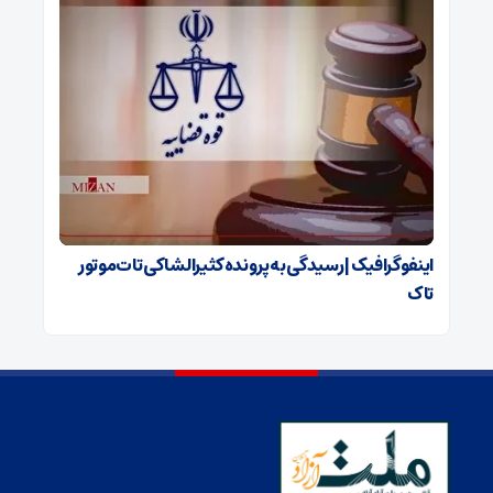
اینفوگرافیک | رسیدگی به پرونده کثیرالشاکی تات‌موتور
تاک