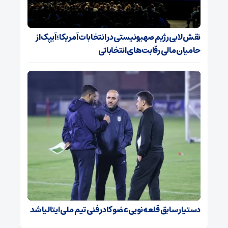
نقش لابی رژیم صهیونیستی در انتخابات آمریکا؛ آیپک از
حامیان مالی رقابت‌های انتخاباتی
دستیار سابق قلعه‌نویی عضو کادر فنی تیم ملی ایتالیا شد