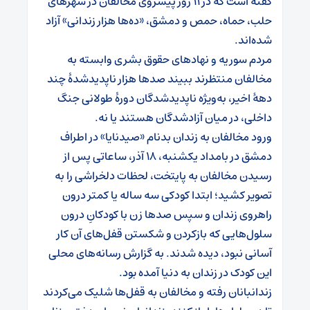
گفته است که در ۱۱ روز پیشروی مخالفان در شهرهای
حلب، حماه، حمص و دمشق، «ده‌ها هزار زندانی» آزاد
شده‌اند.
مردم سوریه و نهادهای حقوق بشری وابسته به
مخالفان منتظرند ببیند صدها هزار ناپدیدشدهٔ چند
دههٔ اخیر، به‌ویژه ناپدیدشدگان دورهٔ طولانی جنگ
داخلی، در میان آزادشدگان هستند یا نه.
ورود مخالفان به زندان بدنام «صیدنایا» در اطراف
دمشق در بامداد یکشنبه، ۱۸ آذر، ساعاتی پس از
رسیدن مخالفان به پایتخت، لحظات دلخراشی را به
تصویر کشید؛ ابتدا کودکی سه ساله یا کمتر درون
راهروی زندان و سپس صدها زن با کودکانِ درون
سلول‌هایی که بازکردن و شکستن قفل‌های آن کار
آسانی نبود، دیده شدند. به گزارش رسانه‌های محلی
این کودک در زندان به دنیا آمده بود.
زندانبانان رفته و مخالفان به قفل‌ها شلیک می‌کردند