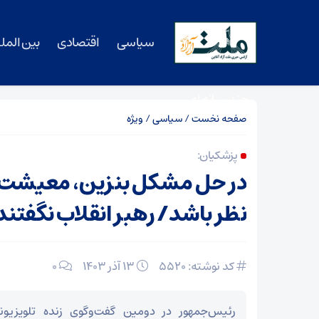
سیاسی
اقتصادی
بین المل
چندرسانه ای
صفحه نخست
/
سیاسی
/
ویژه
پزشکیان:
در حل مشکل بنزین، معیشت م
نظر باشد/ رهبر انقلاب نگفتند 
کد نوشته: 5520
۱۳ آذر ۱۴۰۳
0
رئیس‌جمهور در دومین گفت‌وگوی زنده تلویزیو