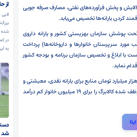
از حا
پالایش و پخش فرآورده‌های نفتی، مصارف صرفه جویی
لابی 
ند کردن یارانه‌ها تخصیص می‌یابد.
بزرگ‌
شده و
حت پوشش سازمان بهزیستی کشور و یارانه داروی
در کم
مورد سرپرستان خانوار‌ها و داروخانه‌ها) پرداخت
به آیپ
ت با ابلاغ و تخصیص سازمان برنامه و بودجه کشور
دام نماید.
چنین در جدول ۱۴ قانون بودجه امسال، ۳۱۵ هزار میلیارد تومان منابع برای یارانه نقدی، معیشتی و
کالابرگ الکترونیکی در نظر گرفته شده و دولت موظف شده کالابرگ را برای ۱۹ میلیون خانوار کم درآمد
ایتا
دستیا
شد