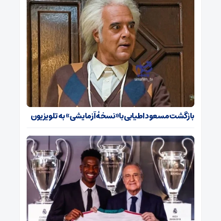
بازگشت مسعود اطیابی با «نسخهٔ آزمایشی» به تلویزیون