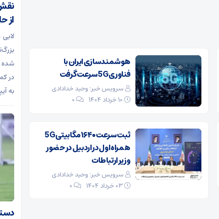
نقش 
از حا
لابی 
بزرگ‌
هوشمندسازی ایران با
شده و
فناوری 5G سرعت گرفت
در کم
سرویس خبر: وحید خدادادی
به آیپ
۱۰ خرداد ۱۴۰۴
0
ثبت سرعت ۱۶۴۰ مگابیتی 5G
همراه اول در اردبیل در حضور
وزیر ارتباطات
سرویس خبر: وحید خدادادی
۰۳ خرداد ۱۴۰۴
0
دستیا