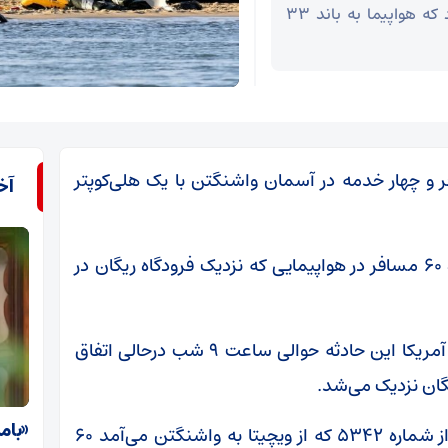
این حادثه حوالی ساعت ۹ شب درحالی اتفاق افتاد که هواپیما به باند ۳۳
ی خطوط هوایی امریکن با ۶۰ مسافر و چهار خدمه در آسمان واشنگتن با یک هلی‌کوپتر
آخ
رویترز به نقل از امریکن ایرلاینز نوشت: قرار بوده ۶۰ مسافر در هواپیمایی که نزدیک فرودگاه ریگان در
به نقل از بی بی سی، به گفته سازمان هوانوردی آمریکا این حادثه حوالی ساعت ۹ شب درحالی اتفاق
«بام
شرکت هوایی امریکن ایرلاینز اعلام کرده که پرواز شماره ۵۳۴۲ که از ویچیتا به واشنگتن می‌آمد ۶۰