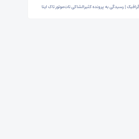
رافیک | رسیدگی به پرونده کثیرالشاکی تات‌موتور تاک ایتا