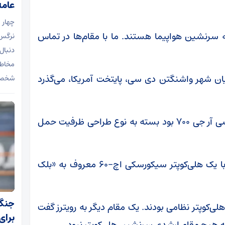
عامه
چهار 
سرنشین هواپیما هستند. ما با مقام‌ها در تماس
نرگس 
دنبال
مخاطب
میان شهر واشنگتن دی سی، پایتخت آمریکا، می‌گذرد
شخصیت
این هواپیما از نوع پی اس اِی ایرلاینز بامباردیر سی آر جی ۷۰۰ بود بسته به نوع طراحی ظرفیت حمل
سازمان هوانوردی گفت که یک هواپیمای تجاری با یک هلی‌کوپتر سیکورسکی اچ-۶۰ معروف به «بلک
کوپتر نظامی بودند. یک مقام دیگر به رویترز گفت
برای
 هیچ مقام ارشدی سرنشین هلی‌کوپتر نبود.