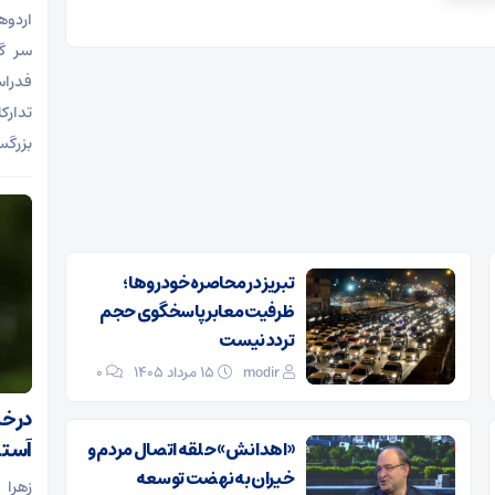
اردو‌
سر گ
فدراس
تدارک
بزرگس
تبریز در محاصره خودروها؛
ظرفیت معابر پاسخگوی حجم
تردد نیست
modir
۱۵ مرداد ۱۴۰۵
0
درخش
آستا
«اهدانش» حلقه اتصال مردم و
خیران به نهضت توسعه
زهرا 