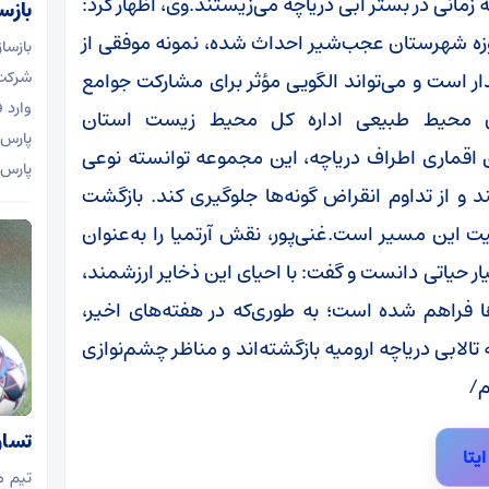
 زمانی در بستر آبی دریاچه می‌زیستند.وی، اظهار کرد:
بازس
وسعتی بالغ‌بر 55 هکتار در حوزه شهرستان عجب‌شیر احداث شده، نمونه موفقی از
بازسا
ر است و می‌تواند الگویی مؤثر برای مشارکت جوامع
شرکت 
وارد 
ن محیط طبیعی اداره کل محیط زیست استان
ای اقماری اطراف دریاچه، این مجموعه توانسته نوعی
پارس جنوبی، 
 و از تداوم انقراض گونه‌ها جلوگیری کند. بازگشت
یت این مسیر است.غنی‌پور، نقش آرتمیا را به‌عنوان
یار حیاتی دانست و گفت: با احیای این ذخایر ارزشمند،
ا فراهم شده است؛ به طوری‌که در هفته‌های اخیر،
تالابی دریاچه ارومیه بازگشته‌اند و مناظر چشم‌نوازی
م/
تساو
ایتا
تیم م