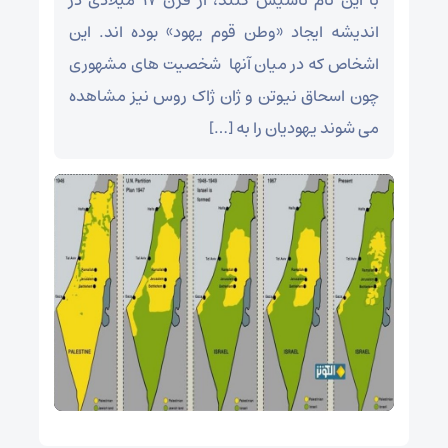
با این نام تأسیس کنند، از قرن 17 میلادی در
اندیشه ایجاد «وطن قوم یهود» بوده اند. این
اشخاص که در میان آنها شخصیت های مشهوری
چون اسحاق نیوتن و ژان ژاک روس نیز مشاهده
می شوند یهودیان را به […]