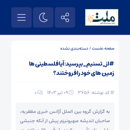
صفحه نخست
/
دسته‌بندی نشده
#از_تسنیم_بپرسید: آیا فلسطینی ها
زمین های خود را فروختند؟
کد نوشته: 3656
۰۹ تیر ۱۴۰۳
0
به گزارش گروه بین الملل آژانس خبری مظفریه،
صاحبان اندیشه صهیونیزم پیش از آنکه جنبشی