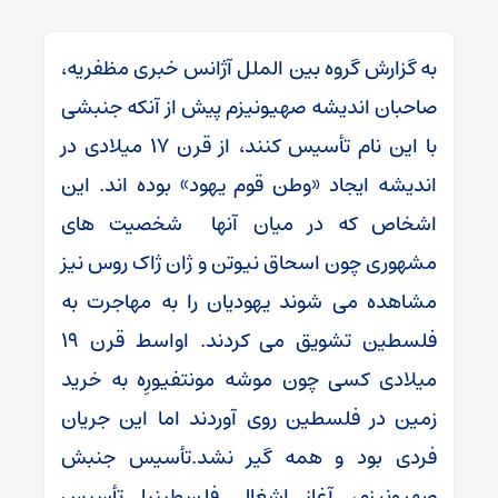
به گزارش گروه بین الملل آژانس خبری مظفریه،
صاحبان اندیشه صهیونیزم پیش از آنکه جنبشی
با این نام تأسیس کنند، از قرن 17 میلادی در
اندیشه ایجاد «وطن قوم یهود» بوده اند. این
اشخاص که در میان آنها شخصیت های
مشهوری چون اسحاق نیوتن و ژان ژاک روس نیز
مشاهده می شوند یهودیان را به مهاجرت به
فلسطین تشویق می کردند. اواسط قرن 19
میلادی کسی چون موشه مونتفیورِه به خرید
زمین در فلسطین روی آوردند اما این جریان
فردی بود و همه گیر نشد.تأسیس جنبش
صهیونیزم، آغاز اشغال فلسطینبا تأسیس