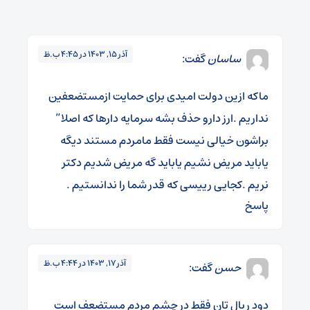
آذر 15, 1403 در 4:45 ب.ظ
ساسان
گفت:
ماکه ازین دولت امیدی برای حمایت ازمستضعفین
نداریم .ارز دارو حذف بشه سرمایه دارها که اصلا”
براشون خیالی نیست فقط مامردم مستند دیگه
یاباید مریض نشیم یاباید گه مریض شدیم دکتر
نریم .کجایی رییسی که قدر شما را ندانستیم .
پاسخ
آذر 17, 1403 در 4:44 ب.ظ
حسن
گفت:
دود ریال تان فقط در چشم مردم مستضعف است