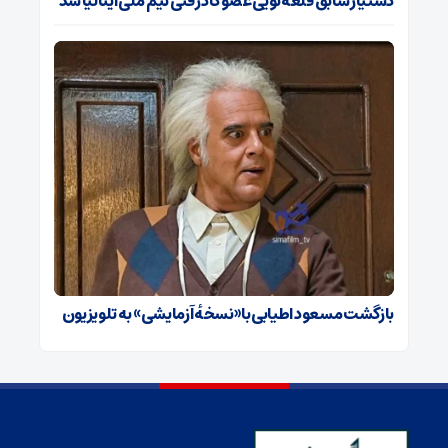
دستیار سابق قلعه‌نویی عضو کادر فنی تیم ملی ایتالیا شد
بازگشت مسعود اطیابی با «نسخهٔ آزمایشی» به تلویزیون