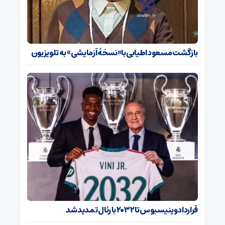
بازگشت مسعود اطیابی با «نسخهٔ آزمایشی» به تلویزیون
قرارداد وینیسیوس تا ۲۰۳۲ با رئال‌ تمدید شد