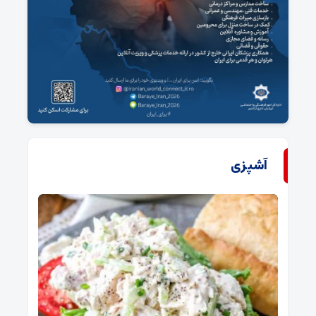
آشپزی