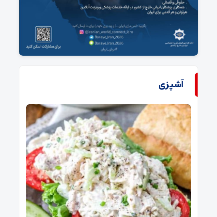
آشپزی