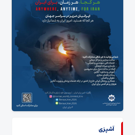
آشپزی