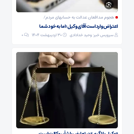
هجوم مدافعان عدالت به حسابهای مردم/
اعتراض وارد است آقای وکیل؛ اما به خود شما
سرویس خبر: وحید خدادادی
۳۰ اردیبهشت ۱۴۰۴
0
«وکیل‌ بلاگری» در تعارض با شأن وکالت است